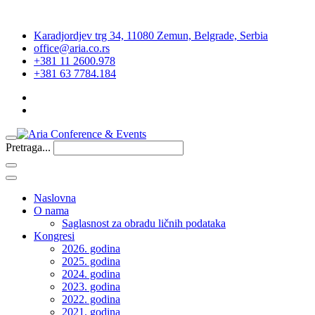
Karadjordjev trg 34, 11080 Zemun, Belgrade, Serbia
office@aria.co.rs
+381 11 2600.978
+381 63 7784.184
Pretraga...
Naslovna
O nama
Saglasnost za obradu ličnih podataka
Kongresi
2026. godina
2025. godina
2024. godina
2023. godina
2022. godina
2021. godina