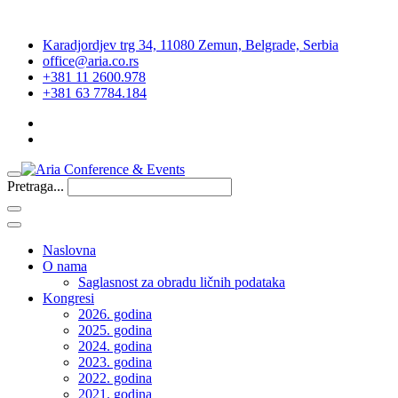
Karadjordjev trg 34, 11080 Zemun, Belgrade, Serbia
office@aria.co.rs
+381 11 2600.978
+381 63 7784.184
Pretraga...
Naslovna
O nama
Saglasnost za obradu ličnih podataka
Kongresi
2026. godina
2025. godina
2024. godina
2023. godina
2022. godina
2021. godina