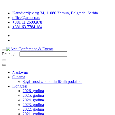
Karadjordjev trg 34, 11080 Zemun, Belgrade, Serbia
office@aria.co.rs
+381 11 2600.978
+381 63 7784.184
Pretraga...
Naslovna
O nama
Saglasnost za obradu ličnih podataka
Kongresi
2026. godina
2025. godina
2024. godina
2023. godina
2022. godina
2021. godina