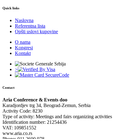
Quick links
Naslovna
Referentna lista
Opšti uslovi kupovine
O nama
Kongresi
Kontakt
>
Contact
Aria Conference & Events doo
Karadjordjev trg 34, Beograd-Zemun, Serbia
Activity Code: 8230
Type of activity: Meetings and fairs organizing activities
Identification number: 21254436
VAT: 109851552
www.aria.co.rs
Phone: 011 2600 978