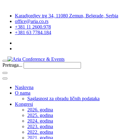
Karadjordjev trg 34, 11080 Zemun, Belgrade, Serbia
office@aria.co.rs
+381 11 2600.978
+381 63 7784.184
Pretraga...
Naslovna
O nama
Saglasnost za obradu ličnih podataka
Kongresi
2026. godina
2025. godina
2024. godina
2023. godina
2022. godina
2021. godina