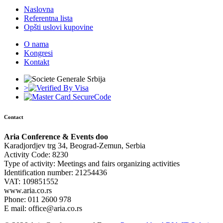
Naslovna
Referentna lista
Opšti uslovi kupovine
O nama
Kongresi
Kontakt
>
Contact
Aria Conference & Events doo
Karadjordjev trg 34, Beograd-Zemun, Serbia
Activity Code: 8230
Type of activity: Meetings and fairs organizing activities
Identification number: 21254436
VAT: 109851552
www.aria.co.rs
Phone: 011 2600 978
E mail: office@aria.co.rs