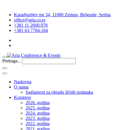
Karadjordjev trg 34, 11080 Zemun, Belgrade, Serbia
office@aria.co.rs
+381 11 2600.978
+381 63 7784.184
Pretraga...
Naslovna
O nama
Saglasnost za obradu ličnih podataka
Kongresi
2026. godina
2025. godina
2024. godina
2023. godina
2022. godina
2021. godina