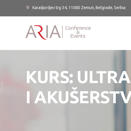
Karadjordjev trg 34, 11080 Zemun, Belgrade, Serbia
KURS: ULTRA
U
I AKUŠERST