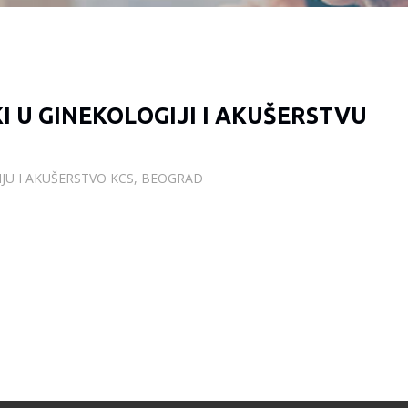
I U GINEKOLOGIJI I AKUŠERSTVU
IJU I AKUŠERSTVO KCS, BEOGRAD