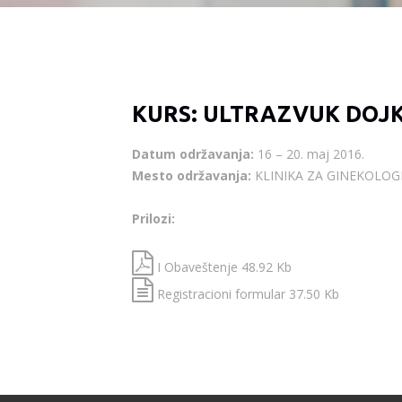
KURS: ULTRAZVUK DOJK
Datum održavanja:
16 – 20. maj 2016.
Mesto održavanja:
KLINIKA ZA GINEKOLOG
Prilozi:
I Obaveštenje 48.92 Kb
Registracioni formular 37.50 Kb