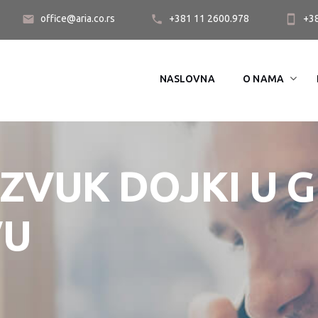
office@aria.co.rs
+381 11 2600.978
+3
NASLOVNA
O NAMA
ZVUK DOJKI U G
VU