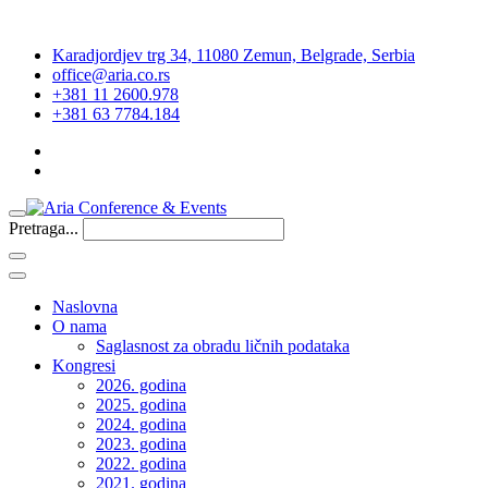
Karadjordjev trg 34, 11080 Zemun, Belgrade, Serbia
office@aria.co.rs
+381 11 2600.978
+381 63 7784.184
Pretraga...
Naslovna
O nama
Saglasnost za obradu ličnih podataka
Kongresi
2026. godina
2025. godina
2024. godina
2023. godina
2022. godina
2021. godina