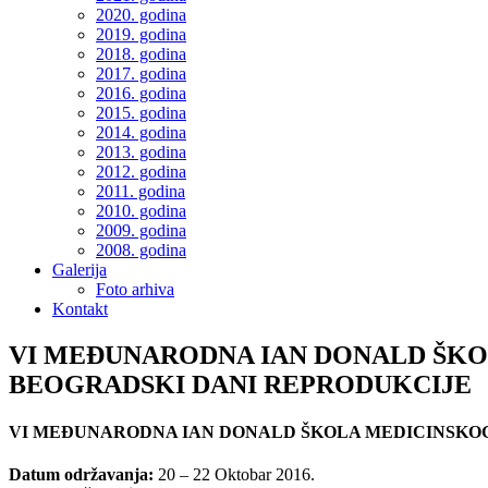
2020. godina
2019. godina
2018. godina
2017. godina
2016. godina
2015. godina
2014. godina
2013. godina
2012. godina
2011. godina
2010. godina
2009. godina
2008. godina
Galerija
Foto arhiva
Kontakt
VI MEĐUNARODNA IAN DONALD ŠKOL
BEOGRADSKI DANI REPRODUKCIJE
VI MEĐUNARODNA IAN DONALD ŠKOLA MEDICINSKOG 
Datum održavanja:
20 – 22 Oktobar 2016.