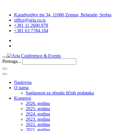
Karadjordjev trg 34, 11080 Zemun, Belgrade, Serbia
office@aria.co.rs
+381 11 2600.978
+381 63 7784.184
Pretraga...
Naslovna
O nama
Saglasnost za obradu ličnih podataka
Kongresi
2026. godina
2025. godina
2024. godina
2023. godina
2022. godina
2021. godina