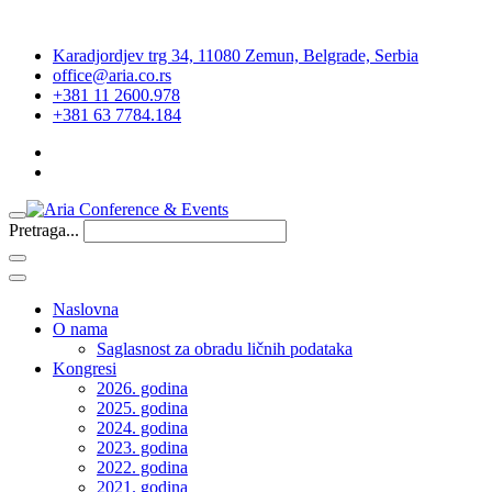
Karadjordjev trg 34, 11080 Zemun, Belgrade, Serbia
office@aria.co.rs
+381 11 2600.978
+381 63 7784.184
Pretraga...
Naslovna
O nama
Saglasnost za obradu ličnih podataka
Kongresi
2026. godina
2025. godina
2024. godina
2023. godina
2022. godina
2021. godina