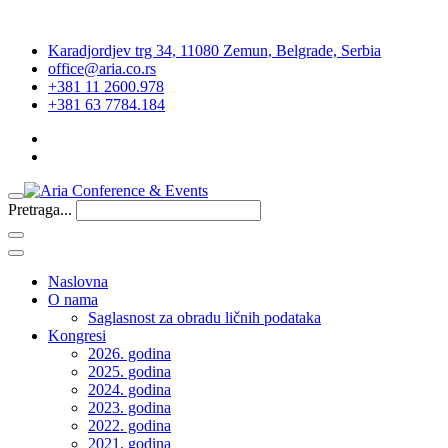
Karadjordjev trg 34, 11080 Zemun, Belgrade, Serbia
office@aria.co.rs
+381 11 2600.978
+381 63 7784.184
Pretraga...
Naslovna
O nama
Saglasnost za obradu ličnih podataka
Kongresi
2026. godina
2025. godina
2024. godina
2023. godina
2022. godina
2021. godina