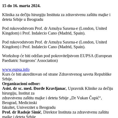
15 do 16. marta 2024.
Klinika za dečiju hirurgiju Instituta za zdravstvenu zaštitu majke i
deteta Srbije u Beogradu
Pod rukovodstvom Prof. dr Amulya Saxena-e (London, United
Kingdom) i Prof. Indalecio Cano (Madrid, Spain).
Pod rukovodstvom Prof. dr Amulya Saxena-e (London, United
Kingdom) i Prof. Indalecio Cano (Madrid, Spain).
Workshop će biti održan pod pokroviteljstvom EUPSA (European
Paediatric Surgeons’ Association)
www.eupsa.info
Kurs će biti akreditovan od strane Zdravstvenog saveta Republike
Srbije.
Organizacioni odbor:
Asist. dr sc. med. Đorđe Kravljanac
, Upravnik Klinike za dečiju
hirurgiju, Institut za
zdravstvenu zaštitu majke i deteta Srbije „Dr Vukan Čupić“,
Beograd, Medicinski
fakultet, Univerzitet u Beogradu
Prof. dr Radoje Simić
, Direktor Instituta za zdravstvenu zaštitu
majke i deteta Srbije