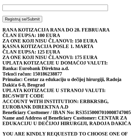
RANA KOTIZACIJA RANA DO 28. FEBRUARA
ČLAN EUPSA: 100 EURA
ZA ONE KOJI NISU ČLANOVI: 150 EURA
KASNA KOTIZACIJA POSLE 1. MARTA
ČLAN EUPSA: 125 EURA
ZA ONE KOJI NISU ČLANOVI: 175 EURA
UPLATA KOTIZACIJE U DOMAĆOJ VALUTI:
Banka: Eurobank Direktna a.d.
Tekući račun: 150186238877
Primalac: Centar za edukaciju u dečijoj hirurgiji, Radoja
Dakića 6-8, Beograd
UPLATA KOTIZACIJE U STRANOJ VALUTI:
BIC/SWIFT CODE
ACCOUNT WITH INSTITUTION: ERBKRSBG,
EUROBANK DIREKTNA A.D
Beneficiary Custtomer / IBAN No: RS35150007010008747005
Name and Address of Beneficiary Custtomer: CENTAR ZA
EDUKACIJU U DEČIJOJ HIRURGIJI, RADOJA DAKIĆA
YOU ARE KINDLY REQUESTED TO CHOOSE ONE OF