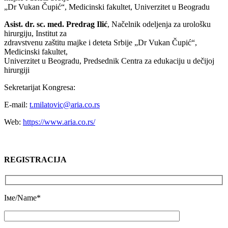
„Dr Vukan Čupić“, Medicinski fakultet, Univerzitet u Beogradu
Asist. dr. sc. med. Predrag Ilić
, Načelnik odeljenja za urološku
hirurgiju, Institut za
zdravstvenu zaštitu majke i deteta Srbije „Dr Vukan Čupić“,
Medicinski fakultet,
Univerzitet u Beogradu, Predsednik Centra za edukaciju u dečijoj
hirurgiji
Sekretarijat Kongresa:
E-mail:
t.milatovic@aria.co.rs
Web:
https://www.aria.co.rs/
REGISTRACIJA
Iме/Name*