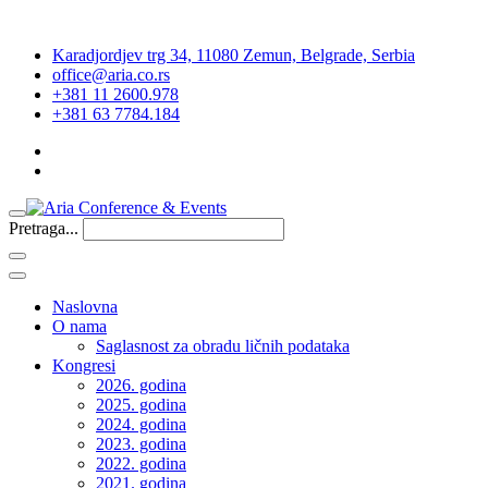
Karadjordjev trg 34, 11080 Zemun, Belgrade, Serbia
office@aria.co.rs
+381 11 2600.978
+381 63 7784.184
Pretraga...
Naslovna
O nama
Saglasnost za obradu ličnih podataka
Kongresi
2026. godina
2025. godina
2024. godina
2023. godina
2022. godina
2021. godina