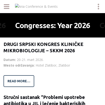
26
Congresses: Year 2026
C
DRUGI SRPSKI KONGRES KLINIČKE
MIKROBIOLOGIJE – SKKM 2026
Datum:
20-21. mart 2026.
Mesto održavanja:
Hotel Zlatibor, Zlatibor
READ MORE…
Stručni sastanak “Problemi upotrebe
antibiotika u JIL i lečenje bakterisjkih