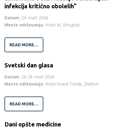
infekcija kritično obolelih”
Datum:
24. mart 2026.
Mesto održavanja:
Hotel M, Beograd
READ MORE…
Svetski dan glasa
Datum:
26-28. mart 2026.
Mesto održavanja:
Hotel Grand Tornik, Zlatibor
READ MORE…
Dani opšte medicine