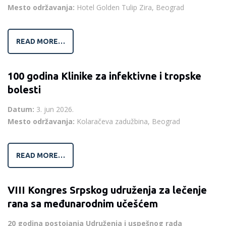
Mesto održavanja:
Hotel Golden Tulip Zira, Beograd
READ MORE…
100 godina Klinike za infektivne i tropske
bolesti
Datum:
3. jun 2026.
Mesto održavanja:
Kolaračeva zadužbina, Beograd
READ MORE…
VIII Kongres Srpskog udruženja za lečenje
rana sa međunarodnim učešćem
20 godina postojanja Udruženja i uspešnog rada