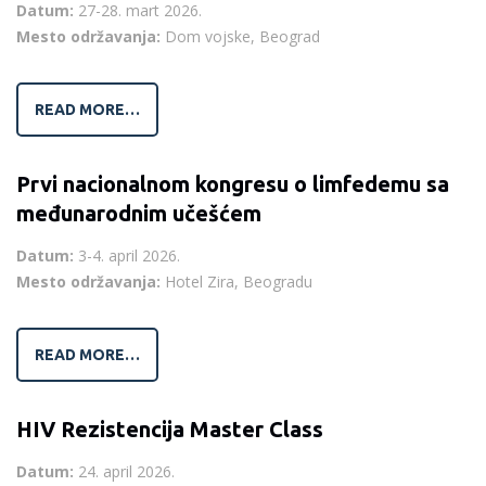
Datum:
27-28. mart 2026.
Mesto održavanja:
Dom vojske, Beograd
READ MORE…
Prvi nacionalnom kongresu o limfedemu sa
međunarodnim učešćem
Datum:
3-4. april 2026.
Mesto održavanja:
Hotel Zira, Beogradu
READ MORE…
HIV Rezistencija Master Class
Datum:
24. april 2026.