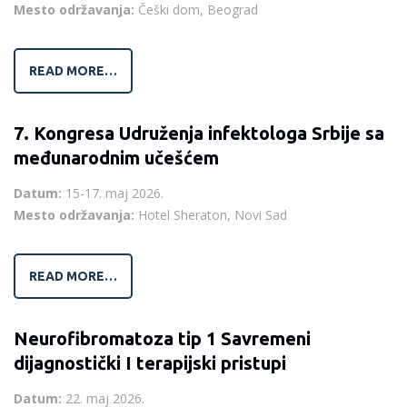
Mesto održavanja:
Češki dom, Beograd
READ MORE…
7. Kongresa Udruženja infektologa Srbije sa
međunarodnim učešćem
Datum:
15-17. maj 2026.
Mesto održavanja:
Hotel Sheraton, Novi Sad
READ MORE…
Neurofibromatoza tip 1 Savremeni
dijagnostički I terapijski pristupi
Datum:
22. maj 2026.