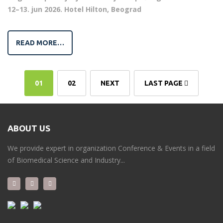
12–13. jun 2026.
Hotel Hilton, Beograd
READ MORE…
01
02
NEXT
LAST PAGE
ABOUT US
We provide expert in organization Conference & Events in a field
of Biomedical Science and Industry...