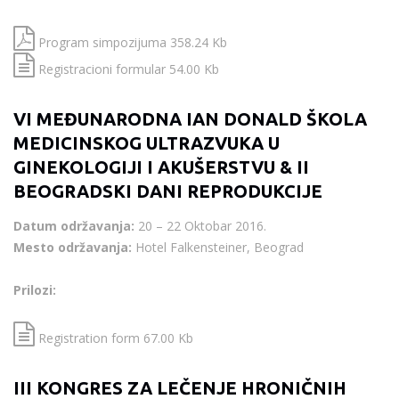
Program simpozijuma 358.24 Kb
Registracioni formular 54.00 Kb
VI MEĐUNARODNA IAN DONALD ŠKOLA
MEDICINSKOG ULTRAZVUKA U
GINEKOLOGIJI I AKUŠERSTVU & II
BEOGRADSKI DANI REPRODUKCIJE
Datum održavanja:
20 – 22 Oktobar 2016.
Mesto održavanja:
Hotel Falkensteiner, Beograd
Prilozi:
Registration form 67.00 Kb
III KONGRES ZA LEČENJE HRONIČNIH