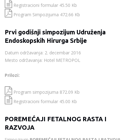
Registracioni formular 45.50 Kb
Program Simpozijuma 472.66 Kb
Prvi godišnji simpozijum Udruženja
Endoskopskih Hirurga Srbije
Datum održavanja: 2. decembar 2016
Mesto održavanja: Hotel METROPOL
Prilozi:
Program simpozijuma 872.09 Kb
Registracioni formular 45.00 Kb
POREMEĆAJI FETALNOG RASTA I
RAZVOJA
Simpozijum
POREMEĆAJI FETALNOG RASTA I RAZVOJA
–