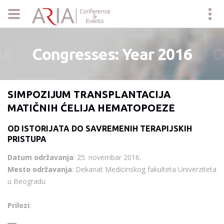
16
Congresses: Year 2016
C
SIMPOZIJUM TRANSPLANTACIJA
MATIČNIH ĆELIJA HEMATOPOEZE
OD ISTORIJATA DO SAVREMENIH TERAPIJSKIH
PRISTUPA
Datum održavanja
: 25. novembar 2016.
Mesto održavanja
: Dekanat Medicinskog fakulteta Univerziteta
u Beogradu
Prilozi
: