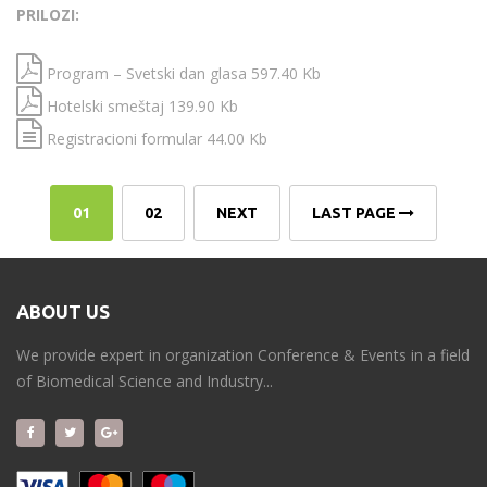
PRILOZI:
Program – Svetski dan glasa 597.40 Kb
Hotelski smeštaj 139.90 Kb
Registracioni formular 44.00 Kb
01
02
NEXT
LAST PAGE
ABOUT US
We provide expert in organization Conference & Events in a field
of Biomedical Science and Industry...