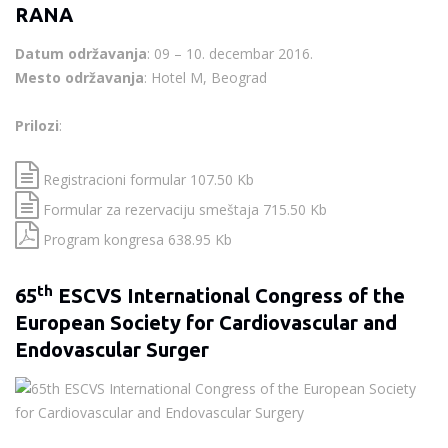
RANA
Datum održavanja
: 09 – 10. decembar 2016.
Mesto održavanja
: Hotel M, Beograd
Prilozi
:
Registracioni formular 107.50 Kb
Formular za rezervaciju smeštaja 715.50 Kb
Program kongresa 638.95 Kb
th
65
ESCVS International Congress of the
European Society for Cardiovascular and
Endovascular Surger