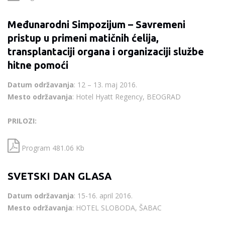
Međunarodni Simpozijum – Savremeni
pristup u primeni matičnih ćelija,
transplantaciji organa i organizaciji službe
hitne pomoći
Datum održavanja
: 12 – 13. maj 2016.
Mesto održavanja
: Hotel Hyatt Regency, BEOGRAD
PRILOZI:
Program 481.06 Kb
SVETSKI DAN GLASA
Datum održavanja
: 15-16. april 2016.
Mesto održavanja
: HOTEL SLOBODA, ŠABAC